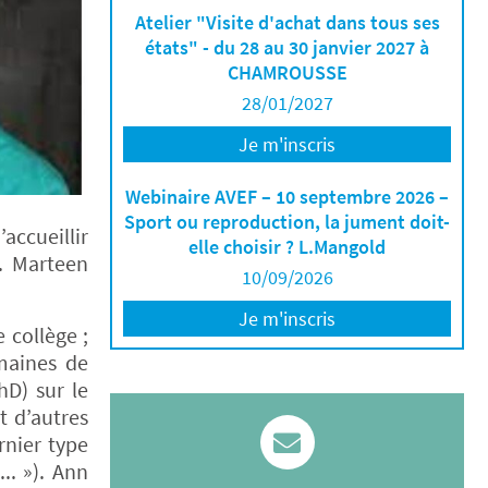
Atelier "Visite d'achat dans tous ses
états" - du 28 au 30 janvier 2027 à
CHAMROUSSE
28/01/2027
Je m'inscris
Webinaire AVEF – 10 septembre 2026 –
Sport ou reproduction, la jument doit-
accueillir
elle choisir ? L.Mangold
r. Marteen
10/09/2026
Je m'inscris
 collège ;
maines de
hD) sur le
t d’autres
rnier type
.. »). Ann