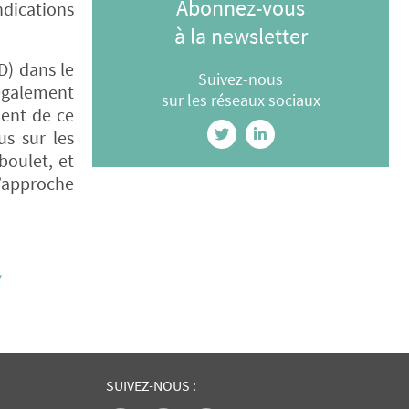
Abonnez-vous
ndications
à la newsletter
D) dans le
Suivez-nous
également
sur les réseaux sociaux
dent de ce
us sur les
boulet, et
l’approche
/
SUIVEZ-NOUS :