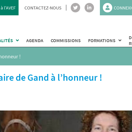
à l'AVEF
CONTACTEZ-NOUS
CONNEXI
D
ALITÉS
AGENDA
COMMISSIONS
FORMATIONS
R
’honneur !
naire de Gand à l’honneur !