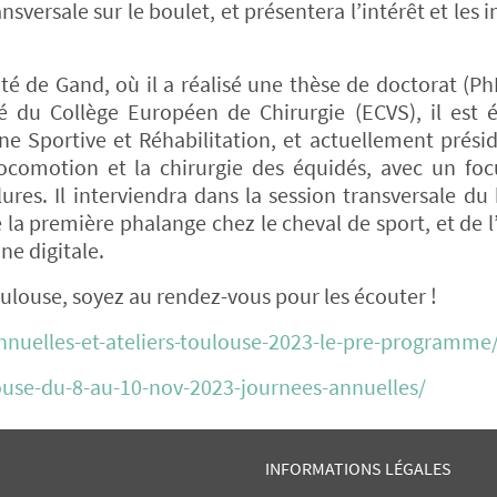
versale sur le boulet, et présentera l’intérêt et les i
ité de Gand, où il a réalisé une thèse de doctorat (Ph
 du Collège Européen de Chirurgie (ECVS), il est 
 Sportive et Réhabilitation, et actuellement prési
 locomotion et la chirurgie des équidés, avec un foc
lures. Il interviendra dans la session transversale du 
e la première phalange chez le cheval de sport, et de 
ne digitale.
oulouse, soyez au rendez-vous pour les écouter !
annuelles-et-ateliers-toulouse-2023-le-pre-programme
louse-du-8-au-10-nov-2023-journees-annuelles/
INFORMATIONS LÉGALES