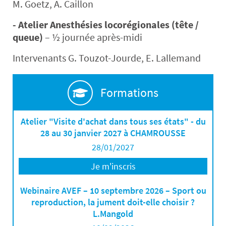
M. Goetz, A. Caillon
- Atelier Anesthésies locorégionales (tête /
queue)
– ½ journée après-midi
Intervenants G. Touzot-Jourde, E. Lallemand
Formations
Atelier "Visite d'achat dans tous ses états" - du
28 au 30 janvier 2027 à CHAMROUSSE
28/01/2027
Je m'inscris
Webinaire AVEF – 10 septembre 2026 – Sport ou
reproduction, la jument doit-elle choisir ?
L.Mangold