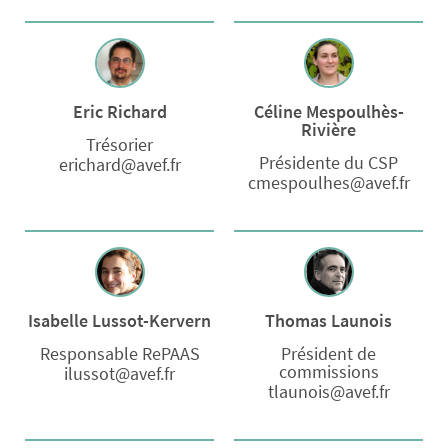
Eric Richard
Céline Mespoulhès-
Rivière
Trésorier
Présidente du CSP
erichard@avef.fr
cmespoulhes@avef.fr
Isabelle Lussot-Kervern
Thomas Launois
Responsable RePAAS
Président de
commissions
ilussot@avef.fr
tlaunois@avef.fr