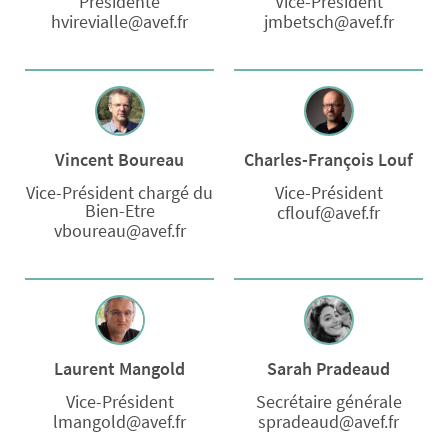
Présidente
Vice-Président
hvirevialle@avef.fr
jmbetsch@avef.fr
Vincent Boureau
Charles-François Louf
Vice-Président chargé du
Vice-Président
Bien-Etre
cflouf@avef.fr
vboureau@avef.fr
Laurent Mangold
Sarah Pradeaud
Vice-Président
Secrétaire générale
lmangold@avef.fr
spradeaud@avef.fr