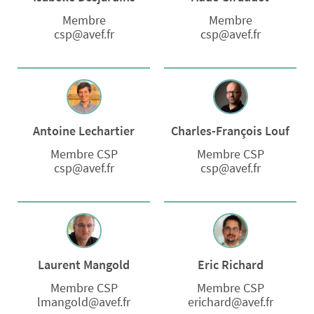
Membre
Membre
csp@avef.fr
csp@avef.fr
Antoine Lechartier
Charles-François Louf
Membre CSP
Membre CSP
csp@avef.fr
csp@avef.fr
Laurent Mangold
Eric Richard
Membre CSP
Membre CSP
lmangold@avef.fr
erichard@avef.fr