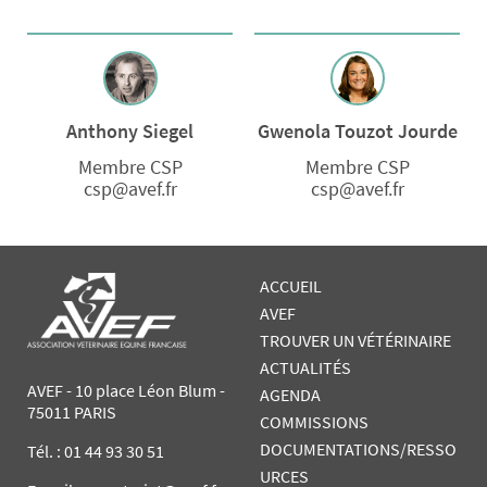
Anthony Siegel
Gwenola Touzot Jourde
Membre CSP
Membre CSP
csp@avef.fr
csp@avef.fr
ACCUEIL
AVEF
TROUVER UN VÉTÉRINAIRE
ACTUALITÉS
AVEF - 10 place Léon Blum -
AGENDA
75011 PARIS
COMMISSIONS
DOCUMENTATIONS/RESSO
Tél. :
01 44 93 30 51
URCES