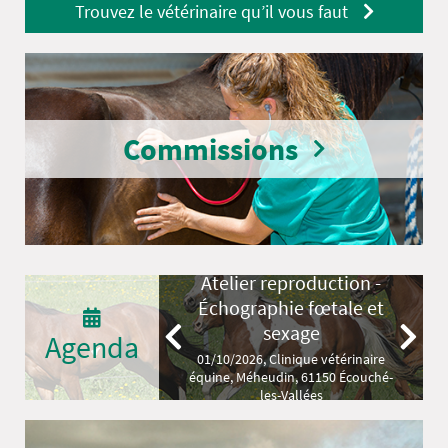
Trouvez le vétérinaire qu’il vous faut
Commissions
Atelier reproduction -
Échographie fœtale et
sexage
Agenda
01/10/2026, Clinique vétérinaire
équine, Méheudin, 61150 Écouché-
les-Vallées