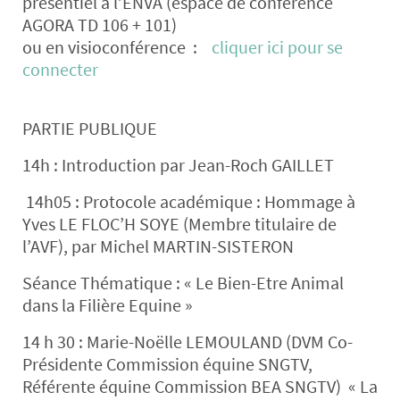
présentiel à l’
ENVA
(espace de conférence
AGORA TD 106 + 101)
ou
en visioconférence
:
cliquer ici pour se
connecter
PARTIE PUBLIQUE
14h : Introduction par Jean-Roch GAILLET
14h05 :
Protocole académique :
Hommage à
Yves LE FLOC’H SOYE (
Membre titulaire de
l’AVF), par Michel MARTIN-SISTERON
Séance Thématique :
« Le Bien-Etre Animal
dans la Filière Equine »
14 h 30 : Marie-Noëlle LEMOULAND (DVM Co-
Présidente Commission équine SNGTV,
Référente équine Commission BEA SNGTV)
« La