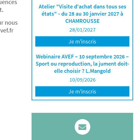
quences
Atelier "Visite d'achat dans tous ses
t.
états" - du 28 au 30 janvier 2027 à
CHAMROUSSE
ur nous
28/01/2027
vef.fr
Je m'inscris
Webinaire AVEF – 10 septembre 2026 –
Sport ou reproduction, la jument doit-
elle choisir ? L.Mangold
10/09/2026
Je m'inscris