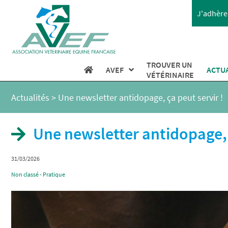
J'adhère 
TROUVER UN
AVEF
ACTU
VÉTÉRINAIRE
Actualités
>
Une newsletter antidopage, ça peut servir !
Une newsletter antidopage, 
31/03/2026
Non classé - Pratique