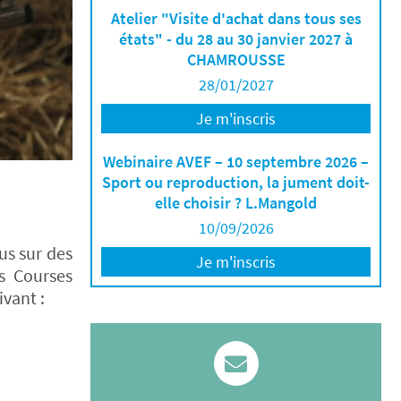
Atelier "Visite d'achat dans tous ses
états" - du 28 au 30 janvier 2027 à
CHAMROUSSE
28/01/2027
Je m'inscris
Webinaire AVEF – 10 septembre 2026 –
Sport ou reproduction, la jument doit-
elle choisir ? L.Mangold
10/09/2026
us sur des
Je m'inscris
s Courses
ivant :