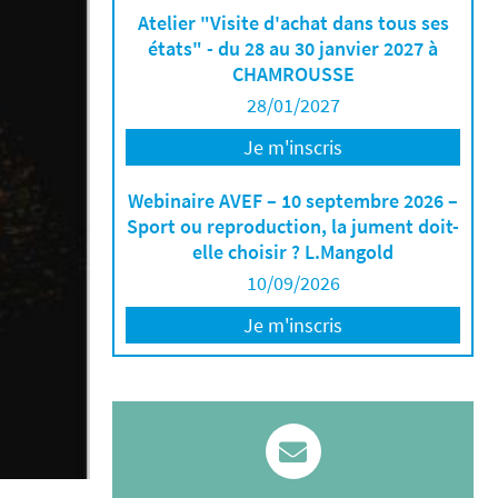
Atelier "Visite d'achat dans tous ses
états" - du 28 au 30 janvier 2027 à
CHAMROUSSE
28/01/2027
Je m'inscris
Webinaire AVEF – 10 septembre 2026 –
Sport ou reproduction, la jument doit-
elle choisir ? L.Mangold
10/09/2026
Je m'inscris