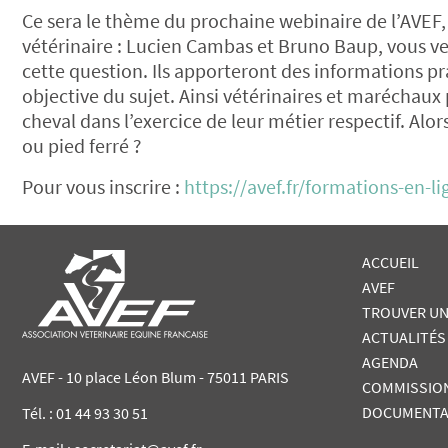
Ce sera le thème du prochaine webinaire de l’AVEF, 
vétérinaire : Lucien Cambas et Bruno Baup, vous ver
cette question. Ils apporteront des informations pr
objective du sujet. Ainsi vétérinaires et maréchaux
cheval dans l’exercice de leur métier respectif. Al
ou pied ferré ?
Pour vous inscrire :
https://avef.fr/formations-en-li
ACCUEIL
AVEF
TROUVER UN
ACTUALITÉS
AGENDA
AVEF - 10 place Léon Blum - 75011 PARIS
COMMISSIO
DOCUMENTA
Tél. :
01 44 93 30 51