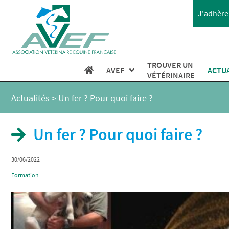
J'adhère 
TROUVER UN
AVEF
ACTU
VÉTÉRINAIRE
Actualités
>
Un fer ? Pour quoi faire ?
Un fer ? Pour quoi faire ?
30/06/2022
Formation