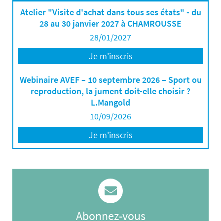
Atelier "Visite d'achat dans tous ses états" - du
28 au 30 janvier 2027 à CHAMROUSSE
28/01/2027
Je m'inscris
Webinaire AVEF – 10 septembre 2026 – Sport ou
reproduction, la jument doit-elle choisir ?
L.Mangold
10/09/2026
Je m'inscris
Abonnez-vous