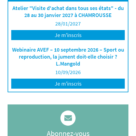
Atelier "Visite d'achat dans tous ses états" - du
28 au 30 janvier 2027 à CHAMROUSSE
28/01/2027
Je m'inscris
Webinaire AVEF – 10 septembre 2026 – Sport ou
reproduction, la jument doit-elle choisir ?
L.Mangold
10/09/2026
Je m'inscris
Abonnez-vous