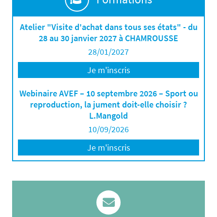
Atelier "Visite d'achat dans tous ses états" - du
28 au 30 janvier 2027 à CHAMROUSSE
28/01/2027
Je m'inscris
Webinaire AVEF – 10 septembre 2026 – Sport ou
reproduction, la jument doit-elle choisir ?
L.Mangold
10/09/2026
Je m'inscris