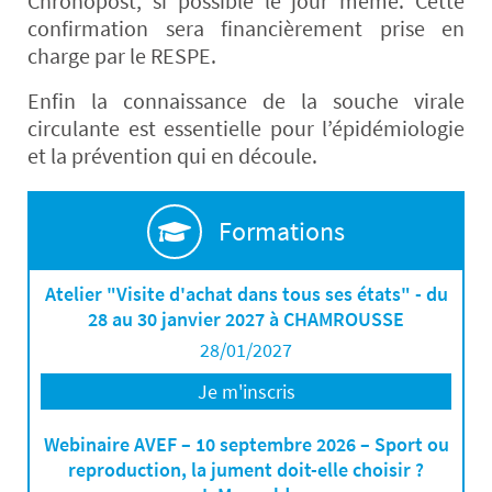
Chronopost, si possible le jour même. Cette
confirmation sera financièrement prise en
charge par le RESPE.
Enfin la connaissance de la souche virale
circulante est essentielle pour l’épidémiologie
et la prévention qui en découle.
Formations
Atelier "Visite d'achat dans tous ses états" - du
28 au 30 janvier 2027 à CHAMROUSSE
28/01/2027
Je m'inscris
Webinaire AVEF – 10 septembre 2026 – Sport ou
reproduction, la jument doit-elle choisir ?