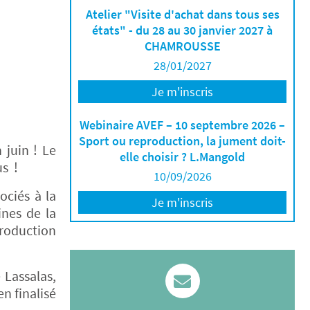
Atelier "Visite d'achat dans tous ses
états" - du 28 au 30 janvier 2027 à
CHAMROUSSE
28/01/2027
Je m'inscris
Webinaire AVEF – 10 septembre 2026 –
Sport ou reproduction, la jument doit-
 juin ! Le
elle choisir ? L.Mangold
us !
10/09/2026
ociés à la
Je m'inscris
ines de la
production
 Lassalas,
n finalisé