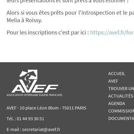
leurs présentations et sont prêts à vous étonner !
Alors si vous êtes prêts pour l'introspection et le p
Melia à Roissy.
Pour les inscriptions c'est par ici :
https://avef.fr/f
ACCUEIL
AVEF
TROUVER UN
ACTUALITÉS
AGENDA
AVEF - 10 place Léon Blum - 75011 PARIS
COMMISSIO
DOCUMENTA
Tél. :
01 44 93 30 51
E-mail : secretariat@avef.fr