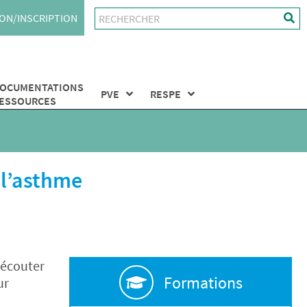
ON/INSCRIPTION
OCUMENTATIONS
PVE
RESPE
ESSOURCES
 l’asthme
’écouter
Formations
ur