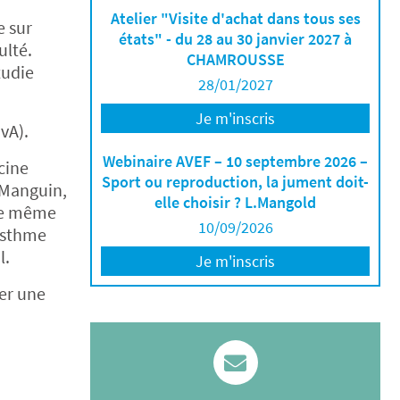
Atelier "Visite d'achat dans tous ses
e sur
états" - du 28 au 30 janvier 2027 à
ulté.
CHAMROUSSE
tudie
28/01/2027
Je m'inscris
vA).
Webinaire AVEF – 10 septembre 2026 –
cine
Sport ou reproduction, la jument doit-
e Manguin,
elle choisir ? L.Mangold
 ce même
10/09/2026
’asthme
l.
Je m'inscris
rer une