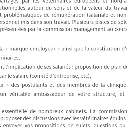
partagés par les vétérinaires européens et nord-a
tionnelles autour du sens et de la valeur du travai
 et problématiques de rémunération (salariale et non 
rsonnel mis dans son travail. Plusieurs pistes de sol
té présentées par la commission management au cour
 la « marque employeur » ainsi que la constitution d
rinaires,
 l’implication de ses salariés : proposition de plan de
r le salaire (comité d’entreprise, etc),
eur » des postulants et des membres de la clinique
 un véritable ambassadeur de votre structure, et 
e essentielle de nombreux cabinets. La commission
e proposer des discussions avec les vétérinaires équins
s envoyer vos propositions de sujets, questions ou