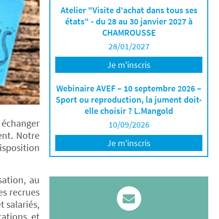
Atelier "Visite d'achat dans tous ses
états" - du 28 au 30 janvier 2027 à
CHAMROUSSE
28/01/2027
Je m'inscris
Webinaire AVEF – 10 septembre 2026 –
Sport ou reproduction, la jument doit-
elle choisir ? L.Mangold
r échanger
10/09/2026
ent. Notre
Je m'inscris
isposition
sation, au
es recrues
t salariés,
tations et