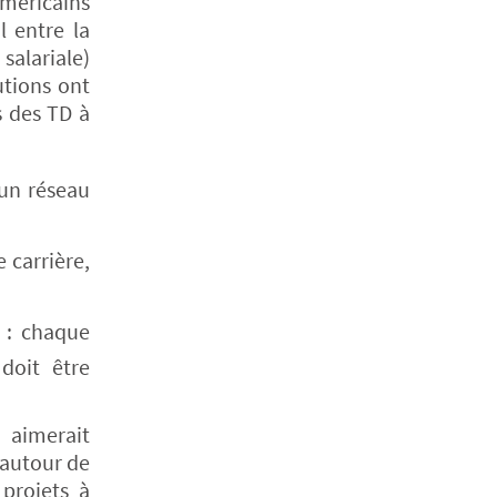
méricains
l entre la
salariale)
utions ont
s des TD à
’un réseau
 carrière,
 : chaque
doit être
 aimerait
 autour de
 projets à