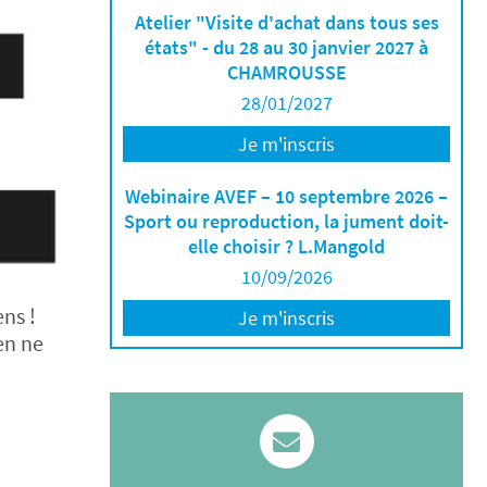
Atelier "Visite d'achat dans tous ses
états" - du 28 au 30 janvier 2027 à
CHAMROUSSE
28/01/2027
Je m'inscris
Webinaire AVEF – 10 septembre 2026 –
Sport ou reproduction, la jument doit-
elle choisir ? L.Mangold
10/09/2026
ens !
Je m'inscris
en ne