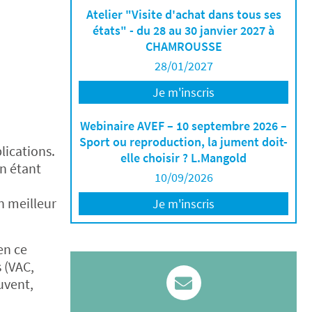
Atelier "Visite d'achat dans tous ses
états" - du 28 au 30 janvier 2027 à
CHAMROUSSE
28/01/2027
Je m'inscris
Webinaire AVEF – 10 septembre 2026 –
Sport ou reproduction, la jument doit-
lications.
elle choisir ? L.Mangold
on étant
10/09/2026
n meilleur
Je m'inscris
en ce
 (VAC,
uvent,