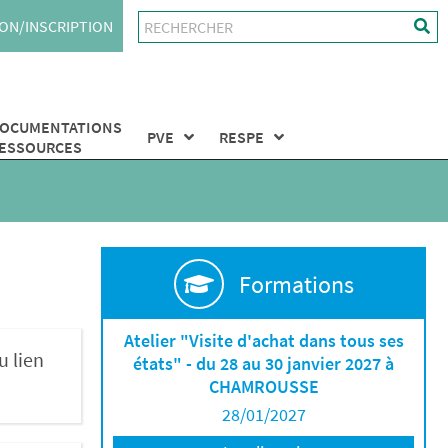
ON/INSCRIPTION
OCUMENTATIONS
PVE
RESPE
ESSOURCES
Formations
Atelier "Visite d'achat dans tous ses
u lien
états" - du 28 au 30 janvier 2027 à
CHAMROUSSE
28/01/2027