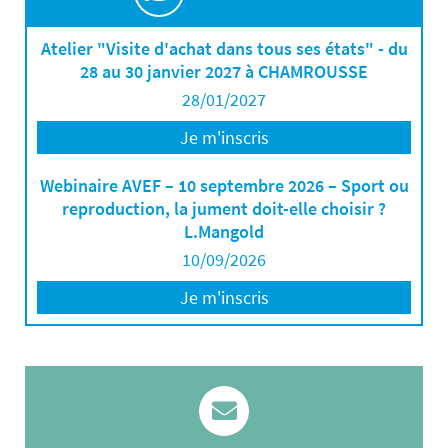
Atelier "Visite d'achat dans tous ses états" - du
28 au 30 janvier 2027 à CHAMROUSSE
28/01/2027
Je m'inscris
Webinaire AVEF – 10 septembre 2026 – Sport ou
reproduction, la jument doit-elle choisir ?
L.Mangold
10/09/2026
Je m'inscris