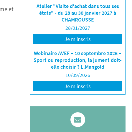
Atelier "Visite d'achat dans tous ses
ème et
états" - du 28 au 30 janvier 2027 à
CHAMROUSSE
28/01/2027
Je m'inscris
Webinaire AVEF – 10 septembre 2026 –
Sport ou reproduction, la jument doit-
elle choisir ? L.Mangold
10/09/2026
Je m'inscris