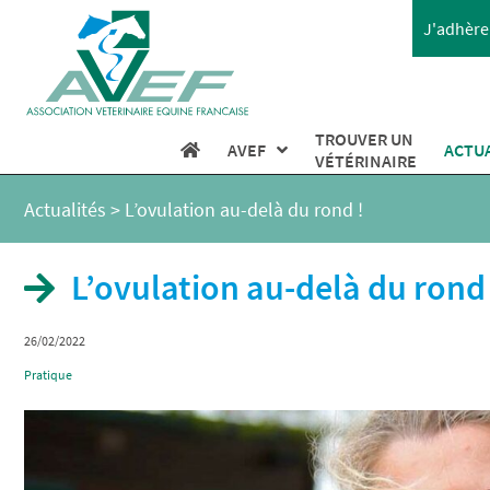
J'adhère 
TROUVER UN
AVEF
ACTU
VÉTÉRINAIRE
Actualités
>
L’ovulation au-delà du rond !
L’ovulation au-delà du rond 
26/02/2022
Pratique