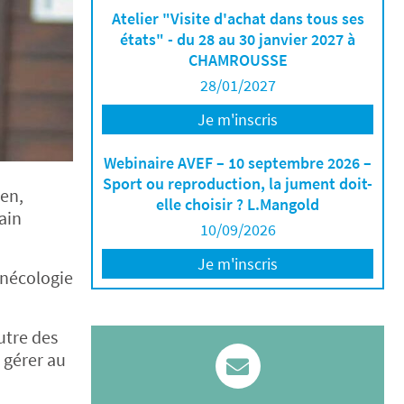
Atelier "Visite d'achat dans tous ses
états" - du 28 au 30 janvier 2027 à
CHAMROUSSE
28/01/2027
Je m'inscris
Webinaire AVEF – 10 septembre 2026 –
Sport ou reproduction, la jument doit-
ien,
elle choisir ? L.Mangold
ain
10/09/2026
Je m'inscris
ynécologie
utre des
 gérer au