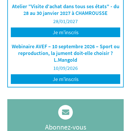
Atelier "Visite d'achat dans tous ses états" - du
28 au 30 janvier 2027 à CHAMROUSSE
28/01/2027
Je m'inscris
Webinaire AVEF – 10 septembre 2026 – Sport ou
reproduction, la jument doit-elle choisir ?
L.Mangold
10/09/2026
Je m'inscris
Abonnez-vous