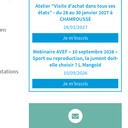
Atelier "Visite d'achat dans tous ses
états" - du 28 au 30 janvier 2027 à
CHAMROUSSE
28/01/2027
 en
Je m'inscris
Webinaire AVEF – 10 septembre 2026 –
Sport ou reproduction, la jument doit-
elle choisir ? L.Mangold
ntations
10/09/2026
Je m'inscris