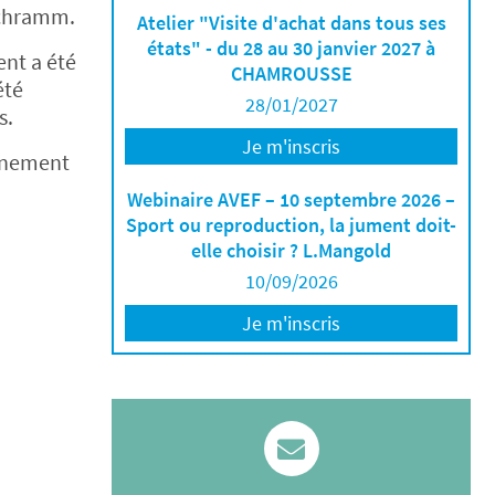
Schramm.
Atelier "Visite d'achat dans tous ses
états" - du 28 au 30 janvier 2027 à
ent a été
CHAMROUSSE
été
28/01/2027
s.
Je m'inscris
vénement
Webinaire AVEF – 10 septembre 2026 –
Sport ou reproduction, la jument doit-
elle choisir ? L.Mangold
10/09/2026
Je m'inscris