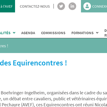
à l'AVEF
CONTACTEZ-NOUS
CONNEXI
D
ALITÉS
AGENDA
COMMISSIONS
FORMATIONS
R
res !
des Equirencontres !
Boehringer-Ingelheim, organisées dans le cadre du s
 un débat entre cavaliers, public et vétérinaires équin
l Pechayre (AVEF), ces Equirencontres ont réuni Nicol