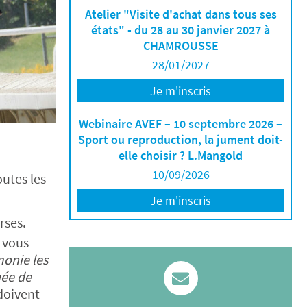
Atelier "Visite d'achat dans tous ses
états" - du 28 au 30 janvier 2027 à
CHAMROUSSE
28/01/2027
Je m'inscris
Webinaire AVEF – 10 septembre 2026 –
Sport ou reproduction, la jument doit-
elle choisir ? L.Mangold
10/09/2026
outes les
Je m'inscris
rses.
s vous
monie les
née de
doivent