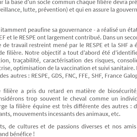
Sur la base d’un socle commun chaque filière devra pr
eillance, lutte, prévention) et qui en assure la gouver
itamment peaufine sa gouvernance - a réalisé un état
AVEF et le RESPE ont largement contribué. Dans un sec
 de travail restreint mené par le RESPE et la SHF a 
 filière. Notre objectif a tout d’abord été d’identifie
ion, traçabilité, caractérisation des risques, consol
ise, optimisation de la vaccination et suivi sanitaire.
 des autres : RESPE, GDS, FNC, FFE, SHF, France Galop
filière a pris du retard en matière de biosécurité
nsidérons trop souvent le cheval comme un indivi
e la filière équine est très différente des autres : 
geants, mouvements incessants des animaux, etc.
ts, de cultures et de passions diverses et nos amis 
rand bénéfice !