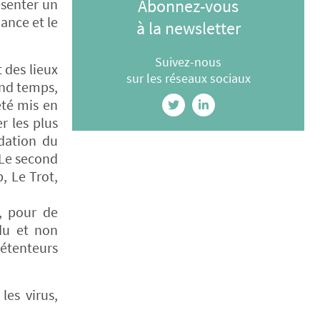
ésenter un
Abonnez-vous
nance et le
à la newsletter
Suivez-nous
 des lieux
sur les réseaux sociaux
ond temps,
été mis en
r les plus
idation du
 Le second
, Le Trot,
, pour de
du et non
détenteurs
les virus,