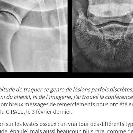
bitude de traquer ce genre de lésions parfois discrètes,
 ni du cheval, ni de l’imagerie, j’ai trouvé la conférenc
ombreux messages de remerciements nous ont été e
u CIRALE, le 3 février dernier.
n sur les kystes osseux : un vrai tour des différents ty
, coude, épaule) mais aussi beaucoup plus rare, comme d