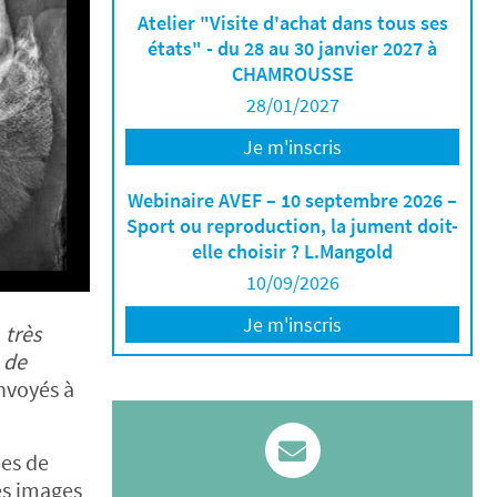
Atelier "Visite d'achat dans tous ses
états" - du 28 au 30 janvier 2027 à
CHAMROUSSE
28/01/2027
Je m'inscris
Webinaire AVEF – 10 septembre 2026 –
Sport ou reproduction, la jument doit-
elle choisir ? L.Mangold
10/09/2026
Je m'inscris
 très
e de
nvoyés à
pes de
es images