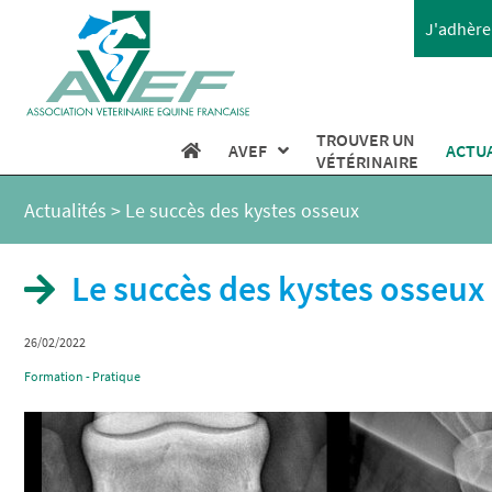
J'adhère 
TROUVER UN
AVEF
ACTU
VÉTÉRINAIRE
Actualités
>
Le succès des kystes osseux
Le succès des kystes osseux
26/02/2022
Formation - Pratique