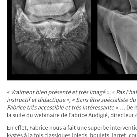
« Vraiment bien présenté et très imagé », « Pas l’ha
instructif et didactique », « Sans être spécialiste du
Fabrice très accessible et très intéressante » …
De n
la suite du webinaire de Fabrice Audigié, directeur d
En effet, Fabrice nous a fait une superbe interventio
kystes à la fois classiques (pieds, boulets, jarret