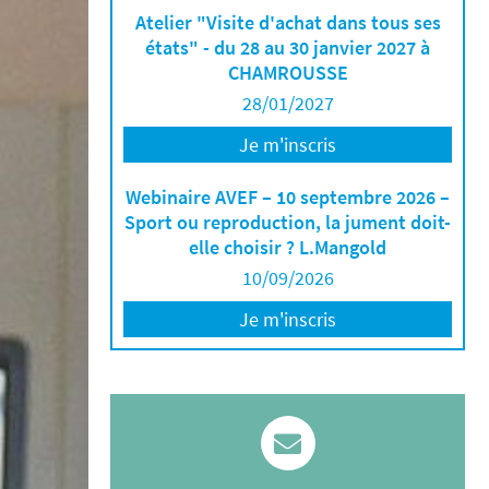
Atelier "Visite d'achat dans tous ses
états" - du 28 au 30 janvier 2027 à
CHAMROUSSE
28/01/2027
Je m'inscris
Webinaire AVEF – 10 septembre 2026 –
Sport ou reproduction, la jument doit-
elle choisir ? L.Mangold
10/09/2026
Je m'inscris