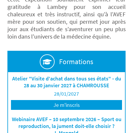
gratitude à Lambey pour son accueil
chaleureux et très instructif, ainsi qu’à l’AVEF
mère pour son soutien, qui permet jour après
jour aux étudiants de s’aventurer un peu plus
loin dans l’univers de la médecine équine.
Formations
Atelier "Visite d'achat dans tous ses états" - du
28 au 30 janvier 2027 à CHAMROUSSE
28/01/2027
Je m'inscris
Webinaire AVEF – 10 septembre 2026 – Sport ou
reproduction, la jument doit-elle choisir ?
L.Mangold