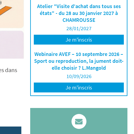
Atelier "Visite d'achat dans tous ses
états" - du 28 au 30 janvier 2027 à
CHAMROUSSE
28/01/2027
Je m'inscris
Webinaire AVEF – 10 septembre 2026 –
Sport ou reproduction, la jument doit-
elle choisir ? L.Mangold
tes dans
10/09/2026
Je m'inscris