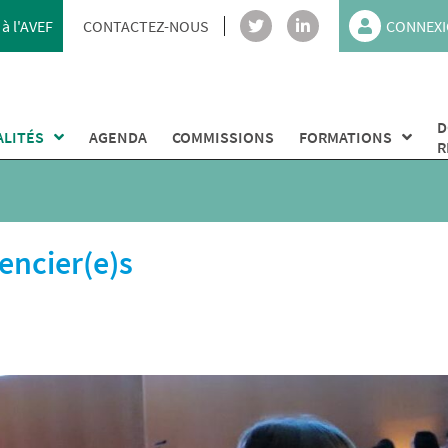
à l'AVEF
CONTACTEZ-NOUS
CONNEXI
D
ALITÉS
AGENDA
COMMISSIONS
FORMATIONS
R
encier(e)s