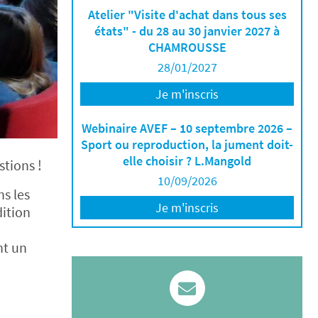
Atelier "Visite d'achat dans tous ses
états" - du 28 au 30 janvier 2027 à
CHAMROUSSE
28/01/2027
Je m'inscris
Webinaire AVEF – 10 septembre 2026 –
Sport ou reproduction, la jument doit-
elle choisir ? L.Mangold
stions !
10/09/2026
ns les
Je m'inscris
dition
nt un