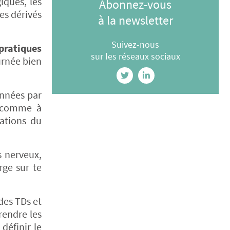
iques, les
Abonnez-vous
es dérivés
à la newsletter
Suivez-nous
 pratiques
sur les réseaux sociaux
urnée bien
onnées par
c comme à
ations du
s nerveux,
rge sur te
des TDs et
rendre les
définir le