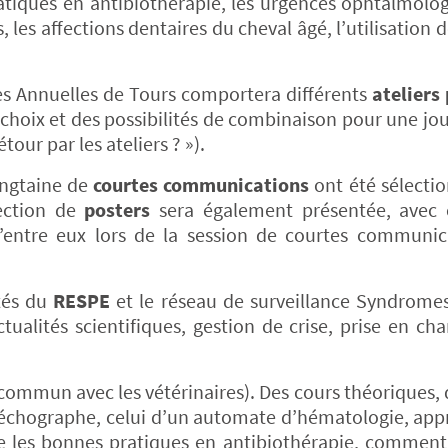
atiques en antibiothérapie, les urgences ophtalmolog
es affections dentaires du cheval âgé, l’utilisation d
 Annuelles de Tours comportera différents
ateliers
choix et des possibilités de combinaison pour une jo
étour par les ateliers ? »).
ingtaine de
courtes communications
ont été sélecti
lection de
posters
sera également présentée, ave
d’entre eux lors de la session de courtes communic
ités du
RESPE
et le réseau de surveillance Syndrome
ualités scientifiques, gestion de crise, prise en cha
 commun avec les vétérinaires). Des cours théoriques, 
 échographe, celui d’un automate d’hématologie, app
tre les bonnes pratiques en antibiothérapie, comment 