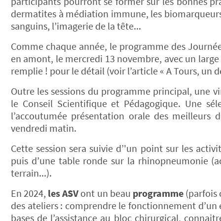
participants pourront se former sur les bonnes pr
dermatites à médiation immune, les biomarqueurs, l
sanguins, l’imagerie de la tête...
Comme chaque année, le programme des Journées
en amont, le mercredi 13 novembre, avec un large 
remplie ! pour le détail (voir l’article « A Tours, un d
Outre les sessions du programme principal, une v
le Conseil Scientifique et Pédagogique. Une sé
l’accoutumée présentation orale des meilleurs 
vendredi matin.
Cette session sera suivie d’'un point sur les activ
puis d’une table ronde sur la rhinopneumonie (act
terrain...).
En 2024,
les ASV
ont un beau
programme
(parfois
des ateliers : comprendre le fonctionnement d’un
bases de l’assistance au bloc chirurgical, connai