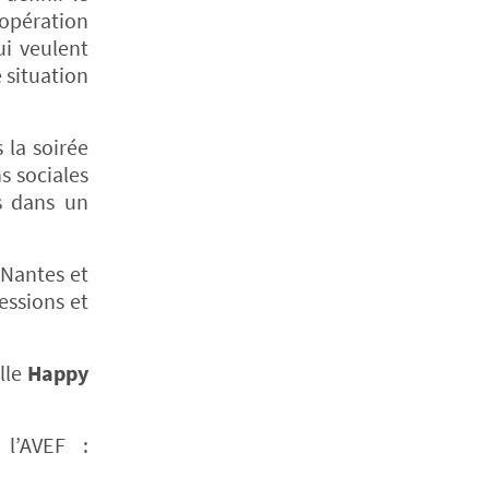
oopération
ui veulent
 situation
 la soirée
s sociales
ts dans un
 Nantes et
essions et
lle
Happy
 l’AVEF :