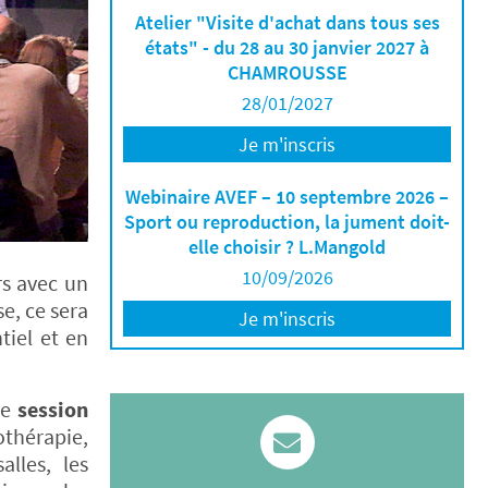
Atelier "Visite d'achat dans tous ses
états" - du 28 au 30 janvier 2027 à
CHAMROUSSE
28/01/2027
Je m'inscris
Webinaire AVEF – 10 septembre 2026 –
Sport ou reproduction, la jument doit-
elle choisir ? L.Mangold
10/09/2026
rs avec un
e, ce sera
Je m'inscris
tiel et en
ne
session
thérapie,
alles, les