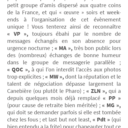
petit groupe d’amis dispersé aux quatre coins
de la France, et qui « œuvre » soirs et week-
ends à l’organisation de cet évènement
unique ! Vous tenterez ainsi de reconnaître
« VP »,
toujours ébahi par le nombre de
messages échangés en son absence pour
urgence nocturne ;
« MA »,
très bon public lors
des (nombreux) échanges de bonne humeur
dans le groupe de messagerie parallèle ;
« QOC »,
à qui l’on interdit l’accès aux photos
trop explicites ;
« MW »,
dont la réputation et le
talent de négociation dépasse largement la
Canebière (ou plutôt le Pharo) ;
« ZLN »,
qui a
depuis quelques mois déjà remplacé
« PP »
(pour cause de retraite bien méritée) ;
« MG »,
qui doit se demander parfois si elle est tombée
chez les fous ; et last but not least,
« Pdt »
(qui
bien entendu a la frite) pour chapeauter tout ce