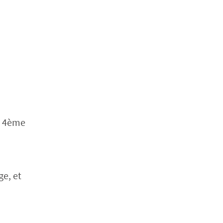
en 4ème
ge, et