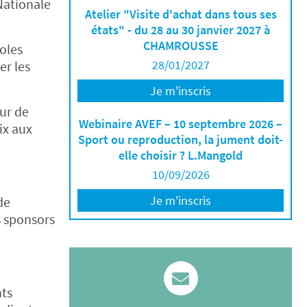
Nationale
Atelier "Visite d'achat dans tous ses
états" - du 28 au 30 janvier 2027 à
CHAMROUSSE
oles
28/01/2027
er les
Je m'inscris
ur de
Webinaire AVEF – 10 septembre 2026 –
ix aux
Sport ou reproduction, la jument doit-
elle choisir ? L.Mangold
10/09/2026
Je m'inscris
de
s sponsors
nts