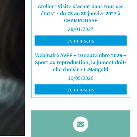
Atelier "Visite d'achat dans tous ses
états" - du 28 au 30 janvier 2027 à
CHAMROUSSE
28/01/2027
Je m'inscris
Webinaire AVEF – 10 septembre 2026 –
Sport ou reproduction, la jument doit-
elle choisir ? L.Mangold
10/09/2026
Je m'inscris