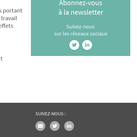
Abonnez-vous
s portant
à la newsletter
travail
effets
Suivez-nous
sur les réseaux sociaux
it
SUIVEZ-NOUS :