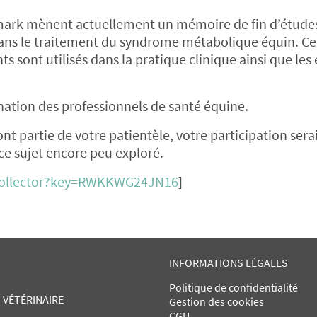
mark mènent actuellement un mémoire de fin d’étude
 dans le traitement du syndrome métabolique équin. Ce 
nt utilisés dans la pratique clinique ainsi que les 
nation des professionnels de santé équine.
t partie de votre patientèle, votre participation sera
ce sujet encore peu exploré.
kCollector?key=RWKKWG24JN16
]
INFORMATIONS LÉGALES
Politique de confidentialité
 VÉTÉRINAIRE
Gestion des cookies
CGU