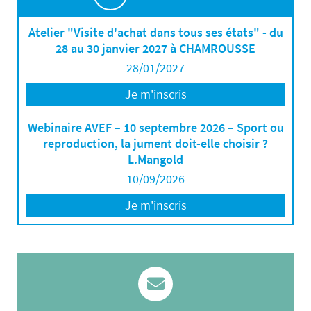
Atelier "Visite d'achat dans tous ses états" - du
28 au 30 janvier 2027 à CHAMROUSSE
28/01/2027
Je m'inscris
Webinaire AVEF – 10 septembre 2026 – Sport ou
reproduction, la jument doit-elle choisir ?
L.Mangold
10/09/2026
Je m'inscris