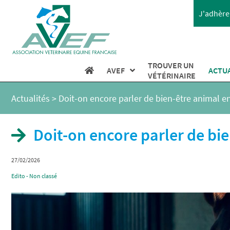
J'adhère 
TROUVER UN
AVEF
ACTU
VÉTÉRINAIRE
Actualités
>
Doit-on encore parler de bien-être animal e
Doit-on encore parler de bie
27/02/2026
Edito - Non classé