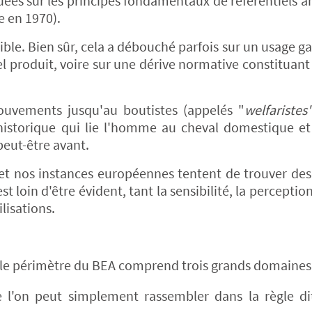
ées sur les principes fondamentaux de référentiels an
e en 1970).
nsible. Bien sûr, cela a débouché parfois sur un usage 
l produit, voire sur une dérive normative constituant 
uvements jusqu'au boutistes (appelés "
welfaristes
historique qui lie l'homme au cheval domestique et
peut-être avant.
 et nos instances européennes tentent de trouver des
t loin d'être évident, tant la sensibilité, la perceptio
ilisations.
, le périmètre du BEA comprend trois grands domaines 
 l'on peut simplement rassembler dans la règle di