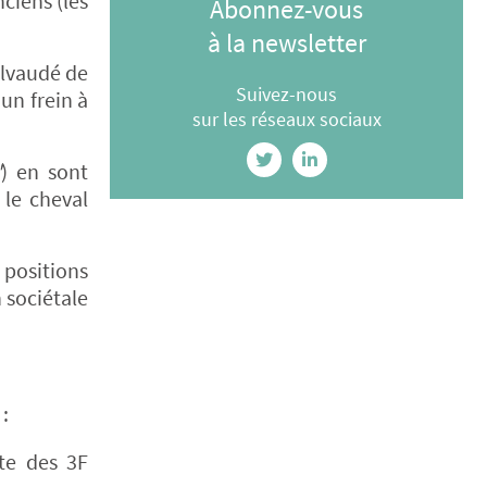
ciens (les
Abonnez-vous
à la newsletter
galvaudé de
Suivez-nous
un frein à
sur les réseaux sociaux
"
) en sont
 le cheval
 positions
n sociétale
:
te des 3F