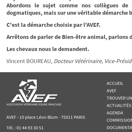
Abordons le sujet comme nos collègues de l'
dogmatiques, mais sur une véritable démarche b
C'est la démarche choisie par l'AVEF.
Arrêtons de parler de Bien-être animal, parlons d
Les chevaux nous le demandent.
Vincent BOUREAU,
Docteur Vétérinaire, Vice-Présid
ACCUEIL
AVEF
TROUVER UN
ACTUALITÉS
AGENDA
AVEF - 10 place Léon Blum - 75011 PARIS
COMMISSIO
DOCUMENTA
Tél. :
01 44 93 30 51