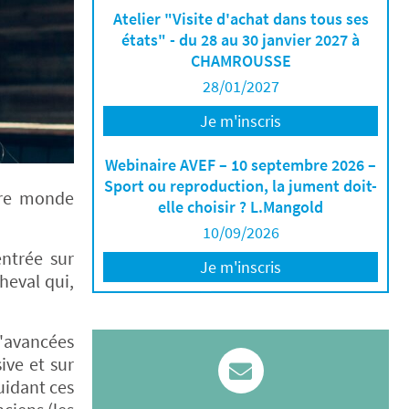
Atelier "Visite d'achat dans tous ses
états" - du 28 au 30 janvier 2027 à
CHAMROUSSE
28/01/2027
Je m'inscris
Webinaire AVEF – 10 septembre 2026 –
Sport ou reproduction, la jument doit-
tre monde
elle choisir ? L.Mangold
10/09/2026
ntrée sur
Je m'inscris
heval qui,
d'avancées
ive et sur
uidant ces