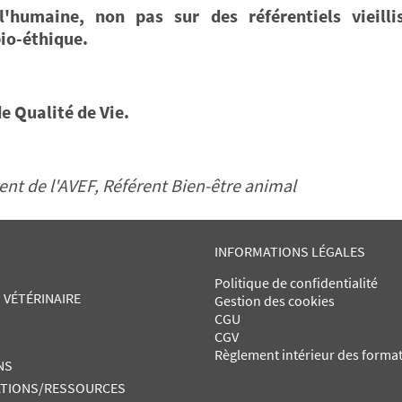
humaine, non pas sur des référentiels vieilli
io-éthique.
e Qualité de Vie.
ent de l'AVEF, Référent Bien-être animal
INFORMATIONS LÉGALES
Politique de confidentialité
 VÉTÉRINAIRE
Gestion des cookies
CGU
CGV
Règlement intérieur des forma
NS
TIONS/RESSOURCES