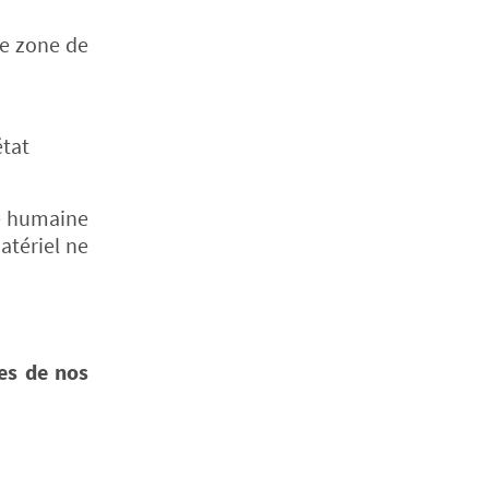
re zone de
état
ne humaine
atériel ne
es de nos