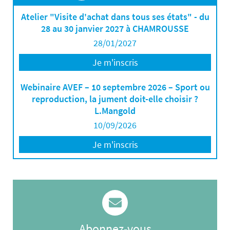
Atelier "Visite d'achat dans tous ses états" - du
28 au 30 janvier 2027 à CHAMROUSSE
28/01/2027
Je m'inscris
Webinaire AVEF – 10 septembre 2026 – Sport ou
reproduction, la jument doit-elle choisir ?
L.Mangold
10/09/2026
Je m'inscris
Abonnez-vous