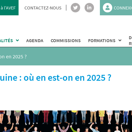
à l'AVEF
CONTACTEZ-NOUS
CONNEXI
D
ALITÉS
AGENDA
COMMISSIONS
FORMATIONS
R
on en 2025 ?
ine : où en est-on en 2025 ?