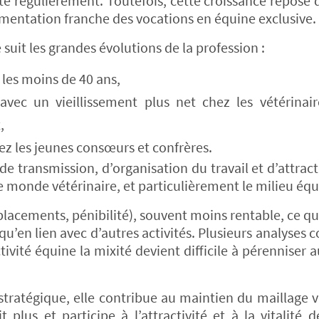
te régulièrement. Toutefois, cette croissance repose
gmentation franche des vocations en équine exclusive.
suit les grandes évolutions de la profession :
es moins de 40 ans,
ec un vieillissement plus net chez les vétérinair
,
hez les jeunes consœurs et confrères.
e transmission, d’organisation du travail et d’attracti
le monde vétérinaire, et particulièrement le milieu équ
lacements, pénibilité), souvent moins rentable, ce qu
’en lien avec d’autres activités. Plusieurs analyses 
tivité équine la mixité devient difficile à pérenniser 
e stratégique, elle contribue au maintien du maillage v
 plus et participe à l’attractivité et à la vitalité d