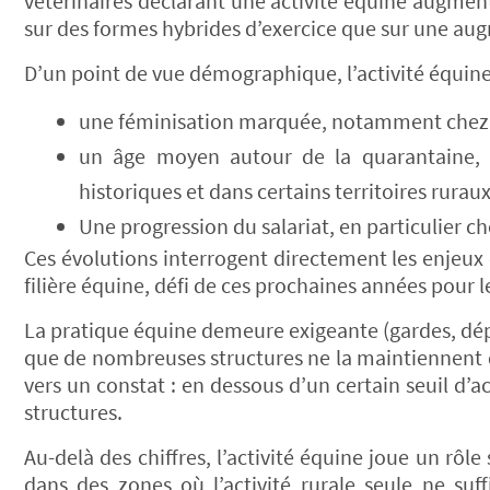
vétérinaires déclarant une activité équine augmen
sur des formes hybrides d’exercice que sur une au
D’un point de vue démographique, l’activité équine 
une féminisation marquée, notamment chez l
un âge moyen autour de la quarantaine, av
historiques et dans certains territoires ruraux
Une progression du salariat, en particulier c
Ces évolutions interrogent directement les enjeux d
filière équine, défi de ces prochaines années pour 
La pratique équine demeure exigeante (gardes, dép
que de nombreuses structures ne la maintiennent qu
vers un constat : en dessous d’un certain seuil d’ac
structures.
Au-delà des chiffres, l’activité équine joue un rôl
dans des zones où l’activité rurale seule ne suffit