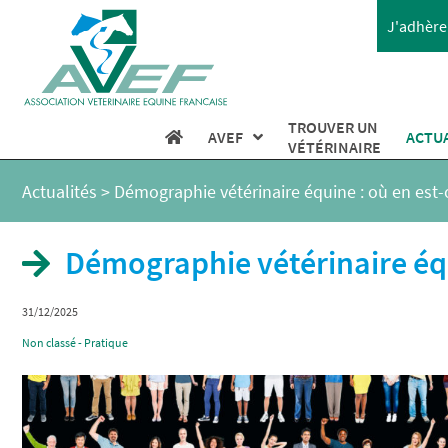
J'adhère 
TROUVER UN
AVEF
ACTU
VÉTÉRINAIRE
Actualités
>
Démographie vétérinaire équine : où en est-
Démographie vétérinaire équ
31/12/2025
Non classé - Pratique