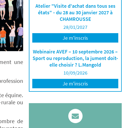
Atelier "Visite d'achat dans tous ses
états" - du 28 au 30 janvier 2027 à
CHAMROUSSE
28/01/2027
Je m'inscris
Webinaire AVEF – 10 septembre 2026 –
Sport ou reproduction, la jument doit-
rment une
elle choisir ? L.Mangold
10/09/2026
profession
Je m'inscris
te équine.
–rurale ou
nombre de