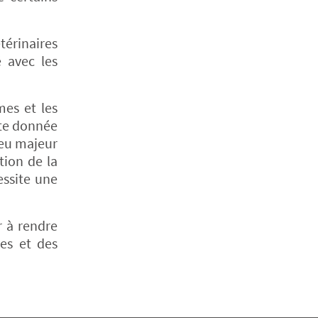
térinaires
é avec les
mes et les
tte donnée
jeu majeur
tion de la
essite une
r à rendre
res et des