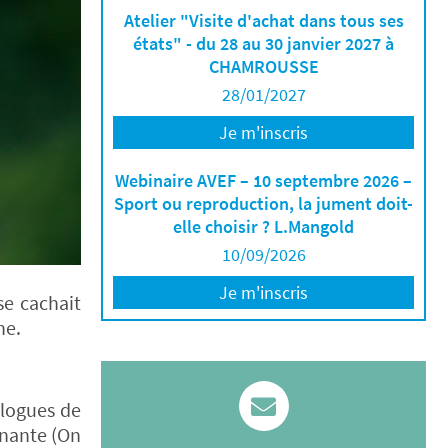
Atelier "Visite d'achat dans tous ses
états" - du 28 au 30 janvier 2027 à
CHAMROUSSE
28/01/2027
Je m'inscris
Webinaire AVEF – 10 septembre 2026 –
Sport ou reproduction, la jument doit-
elle choisir ? L.Mangold
10/09/2026
Je m'inscris
se cachait
ne.
ologues de
enante (On