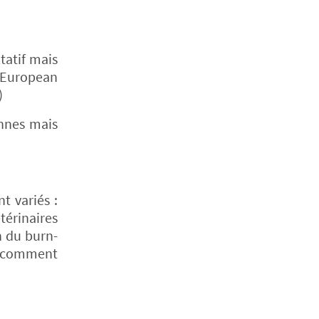
tatif mais
 (European
)
ennes mais
t variés :
térinaires
n du burn-
ou comment