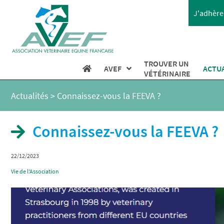
J'adhère 
TROUVER UN
AVEF
ACTU
VÉTÉRINAIRE
Actualités
>
Connaissez-vous la FEEVA ?
Connaissez-vous la FEEVA ?
22/12/2023
Vie de l'Association