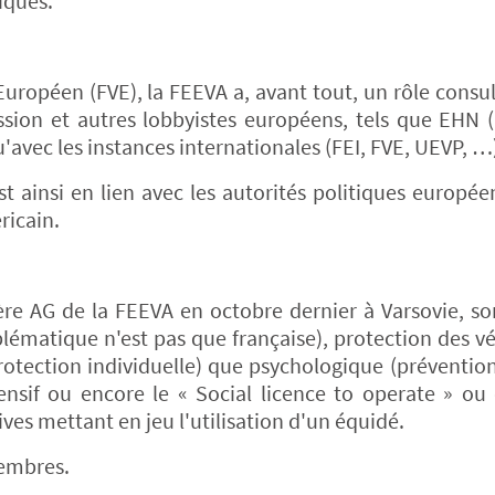
iques.
uropéen (FVE), la FEEVA a, avant tout, un rôle consul
ession et autres lobbyistes européens, tels que EHN
'avec les instances internationales (FEI, FVE, UEVP, …
st ainsi en lien avec les autorités politiques europé
icain.
ière AG de la FEEVA en octobre dernier à Varsovie, son
blématique n'est pas que française), protection des vé
otection individuelle) que psychologique (préventio
tensif ou encore le « Social licence to operate » 
ives mettant en jeu l'utilisation d'un équidé.
membres.