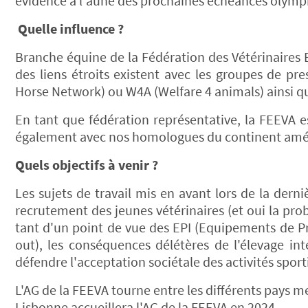
évidence à l'aune des prochaines échéances olymp
Quelle influence ?
Branche équine de la Fédération des Vétérinaires E
des liens étroits existent avec les groupes de pr
Horse Network) ou W4A (Welfare 4 animals) ainsi qu
En tant que fédération représentative, la FEEVA e
également avec nos homologues du continent amér
Quels objectifs à venir ?
Les sujets de travail mis en avant lors de la dern
recrutement des jeunes vétérinaires (et oui la pro
tant d'un point de vue des EPI (Equipements de Pr
out), les conséquences délétères de l'élevage in
défendre l'acceptation sociétale des activités sport
L'AG de la FEEVA tourne entre les différents pays 
Lisbonne accueillera l'AG de la FEEVA en 2024.