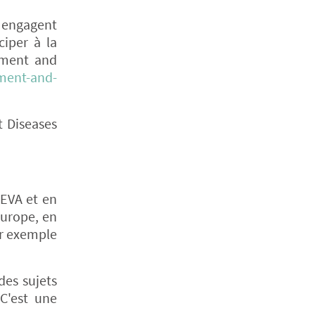
i engagent
ciper à la
ement and
ment-and-
t Diseases
EVA et en
Europe, en
r exemple
des sujets
 C'est une