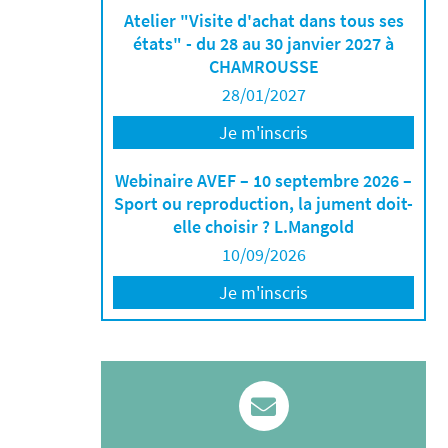
Atelier "Visite d'achat dans tous ses
états" - du 28 au 30 janvier 2027 à
CHAMROUSSE
28/01/2027
Je m'inscris
Webinaire AVEF – 10 septembre 2026 –
Sport ou reproduction, la jument doit-
elle choisir ? L.Mangold
10/09/2026
Je m'inscris