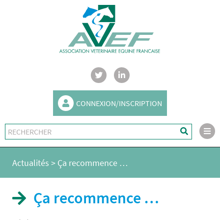
CONNEXION/INSCRIPTION
Actualités
>
Ça recommence …
Ça recommence …