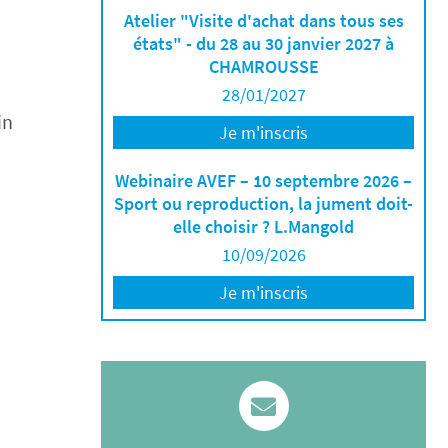
Atelier "Visite d'achat dans tous ses
états" - du 28 au 30 janvier 2027 à
CHAMROUSSE
28/01/2027
in
Je m'inscris
Webinaire AVEF – 10 septembre 2026 –
Sport ou reproduction, la jument doit-
elle choisir ? L.Mangold
10/09/2026
Je m'inscris