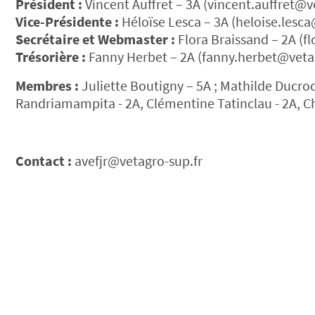
Président :
Vincent Auffret – 3A (vincent.auffret@v
Vice-Présidente :
Héloïse Lesca – 3A (heloise.lesca
Secrétaire et Webmaster :
Flora Braissand – 2A (f
Trésorière :
Fanny Herbet – 2A (fanny.herbet@vetag
Membres :
Juliette Boutigny – 5A ; Mathilde Ducrocq
Randriamampita - 2A, Clémentine Tatinclau - 2A, Char
Contact :
avefjr@vetagro-sup.fr