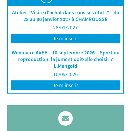
Atelier "Visite d'achat dans tous ses états" - du
28 au 30 janvier 2027 à CHAMROUSSE
28/01/2027
Je m'inscris
Webinaire AVEF – 10 septembre 2026 – Sport ou
reproduction, la jument doit-elle choisir ?
L.Mangold
10/09/2026
Je m'inscris