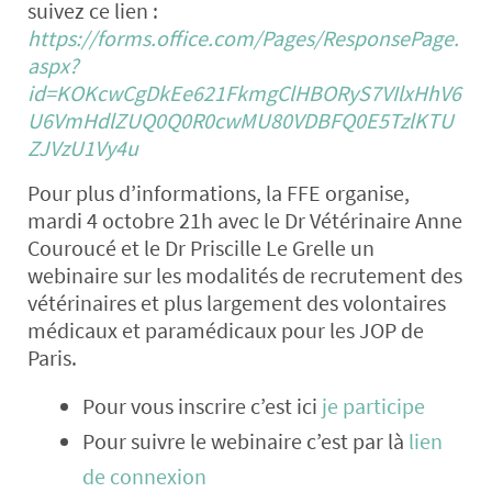
suivez ce lien :
https://forms.
office
.com/Pages/ResponsePage.
aspx?
id=KOKcwCgDkEe621FkmgClHBORyS7VIlxHhV6
U6VmHdlZUQ0Q0R0cwMU80VDBFQ0E5TzlKTU
ZJVzU1Vy4u
Pour plus d’informations, la FFE organise,
mardi 4 octobre 21h avec le Dr Vétérinaire Anne
Couroucé et le Dr Priscille Le Grelle un
webinaire sur les modalités de recrutement des
vétérinaires et plus largement des volontaires
médicaux et paramédicaux pour les JOP de
Paris.
Pour vous inscrire c’est ici
je participe
Pour suivre le webinaire c’est par là
lien
de connexion