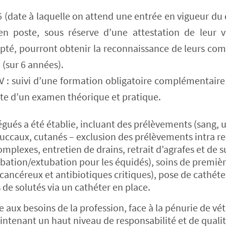
6 (date à laquelle on attend une entrée en vigueur du d
 poste, sous réserve d’une attestation de leur vé
pté, pourront obtenir la reconnaissance de leurs co
 (sur 6 années).
V : suivi d’une formation obligatoire complémentaire
ssite d’un examen théorique et pratique.
égués a été établie, incluant des prélèvements (sang, 
 buccaux, cutanés – exclusion des prélèvements intra r
omplexes, entretien de drains, retrait d’agrafes et de s
bation/extubation pour les équidés), soins de premiè
icancéreux et antibiotiques critiques), pose de cathéte
 de solutés via un cathéter en place.
re aux besoins de la profession, face à la pénurie de vét
ntenant un haut niveau de responsabilité et de quali