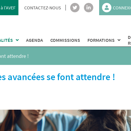
à l'AVEF
CONTACTEZ-NOUS
CONNEXI
D
ALITÉS
AGENDA
COMMISSIONS
FORMATIONS
R
ont attendre !
es avancées se font attendre !