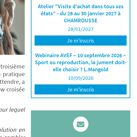
Atelier "Visite d'achat dans tous ses
états" - du 28 au 30 janvier 2027 à
CHAMROUSSE
28/01/2027
Je m'inscris
Webinaire AVEF – 10 septembre 2026 –
Sport ou reproduction, la jument doit-
 troisième
elle choisir ? L.Mangold
 pratique
10/09/2026
attendre, a
ew croisée
Je m'inscris
our lequel
lution en