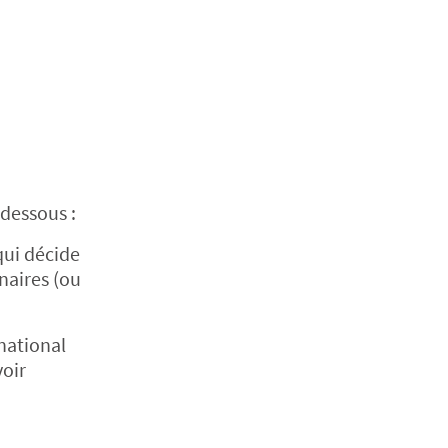
-dessous :
qui décide
naires (ou
 national
voir