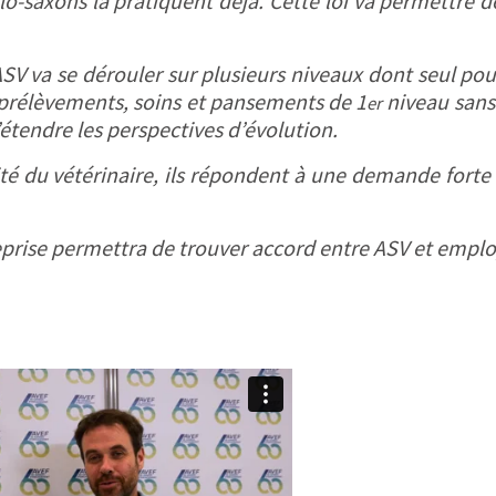
glo-saxons la pratiquent déjà. Cette loi va permettre 
SV va se dérouler sur plusieurs niveaux dont seul pour
x prélèvements, soins et pansements de 1
niveau sans 
er
étendre les perspectives d’évolution.
ité du vétérinaire, ils répondent à une demande forte 
reprise permettra de trouver accord entre ASV et empl