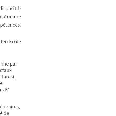
ispositif)
térinaire
mpétences.
 (en Ecole
urine par
ectaux
utures),
re
rs IV
érinaires,
té de