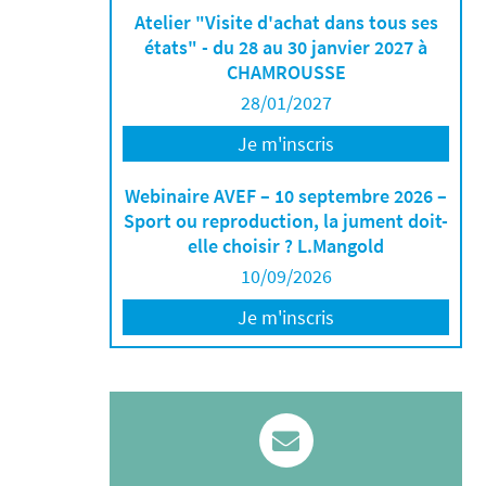
Atelier "Visite d'achat dans tous ses
états" - du 28 au 30 janvier 2027 à
CHAMROUSSE
28/01/2027
Je m'inscris
Webinaire AVEF – 10 septembre 2026 –
Sport ou reproduction, la jument doit-
elle choisir ? L.Mangold
10/09/2026
Je m'inscris