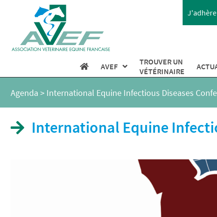
J'adhère 
TROUVER UN
AVEF
ACTU
VÉTÉRINAIRE
Agenda
>
International Equine Infectious Diseases Conf
International Equine Infect