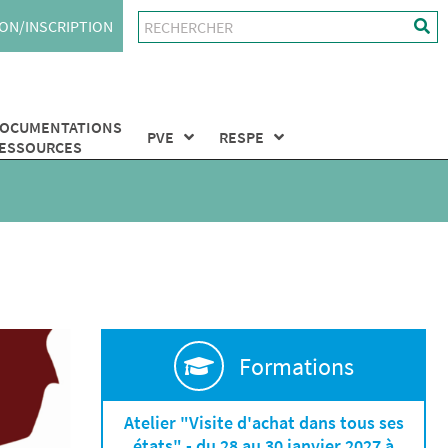
ON/INSCRIPTION
OCUMENTATIONS
PVE
RESPE
ESSOURCES
Formations
Atelier "Visite d'achat dans tous ses
états" - du 28 au 30 janvier 2027 à