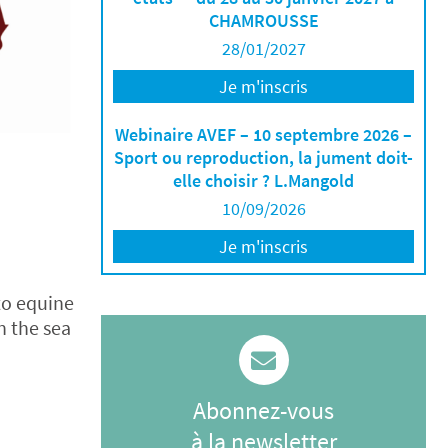
CHAMROUSSE
28/01/2027
Je m'inscris
Webinaire AVEF – 10 septembre 2026 –
Sport ou reproduction, la jument doit-
elle choisir ? L.Mangold
10/09/2026
Je m'inscris
to equine
n the sea
Abonnez-vous
à la newsletter