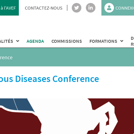
à l'AVEF
CONTACTEZ-NOUS
CONNEXI
D
ALITÉS
AGENDA
COMMISSIONS
FORMATIONS
R
erence
ious Diseases Conference