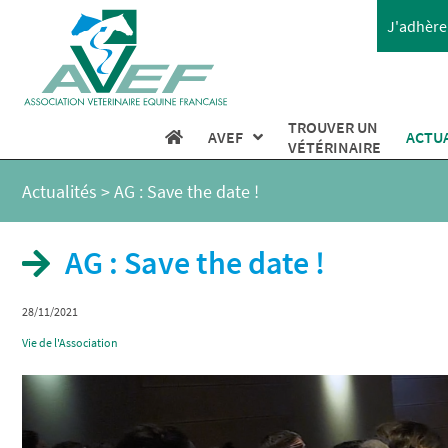
J'adhère 
TROUVER UN
AVEF
ACTU
VÉTÉRINAIRE
Actualités
>
AG : Save the date !
AG : Save the date !
28/11/2021
Vie de l'Association