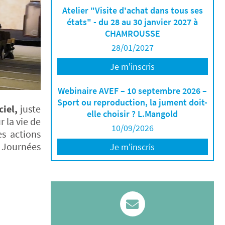
Atelier "Visite d'achat dans tous ses
états" - du 28 au 30 janvier 2027 à
CHAMROUSSE
28/01/2027
Je m'inscris
Webinaire AVEF – 10 septembre 2026 –
Sport ou reproduction, la jument doit-
ciel,
juste
elle choisir ? L.Mangold
 la vie de
10/09/2026
es actions
x Journées
Je m'inscris